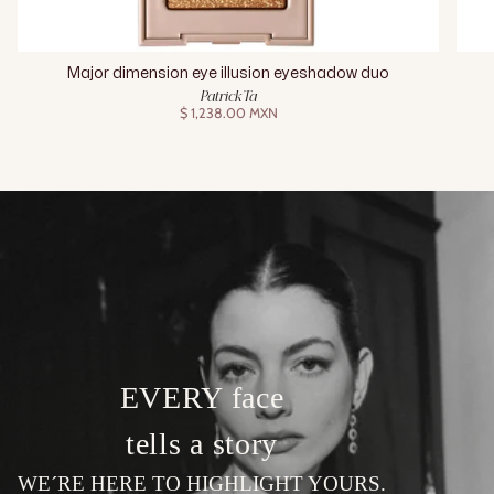
Major dimension eye illusion eyeshadow duo
Patrick Ta
$ 1,238.00 MXN
EVERY face
tells a story
WE´RE HERE TO HIGHLIGHT YOURS.