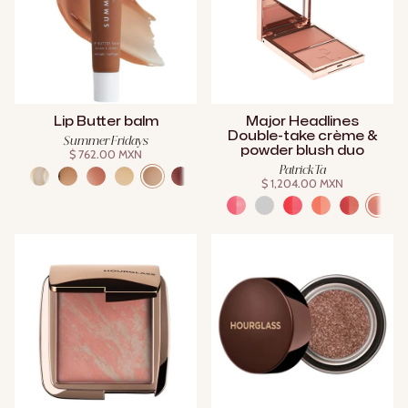
Lip Butter balm
Major Headlines
Double-take crème &
Summer Fridays
powder blush duo
$ 762.00 MXN
Patrick Ta
$ 1,204.00 MXN