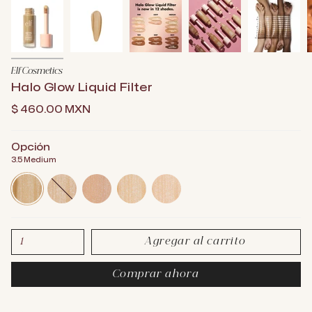
Elf Cosmetics
Halo Glow Liquid Filter
$ 460.00 MXN
Opción
3.5 Medium
3-
2-
3-
0-
0-
5-
fair-
light-
5-
fair-
medium
light
medium
fair-
neutral
cool
Agregar al carrito
1
Comprar ahora